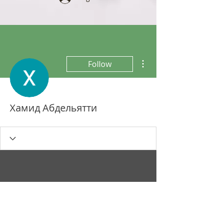
More actions
Follow
Хамид Абдельятти